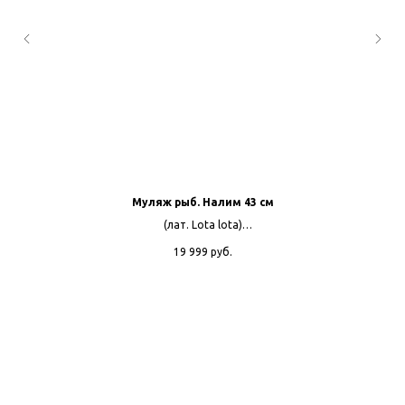
Муляж рыб. Налим 43 см
(лат. Lota lota)
Размер 43см.
19 999
руб.
Вес рыбы при жизни 0,5 кг.
Материал пластик, акриловые краски, автомобильный лак.