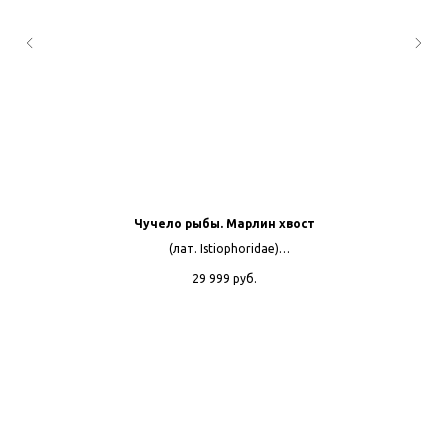
Чучело рыбы. Марлин хвост
(лат. Istiophoridae)
л
Вес пойманной рыбы 270кг.
29 999
руб.