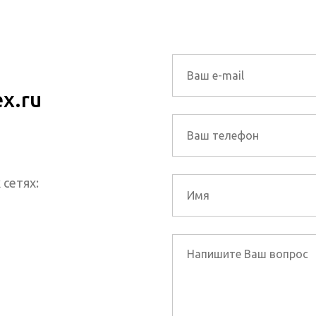
x.ru
 сетях: