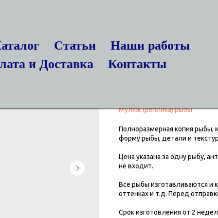
аталог
Статьи
Наши работы
лата и Доставка
Контакты
Муляж рыб. Стер
руб.
18 499
Муляж (реплика) рыбы
Полноразмерная копия рыбы, 
форму рыбы, детали и текстуру
Цена указана за одну рыбу, ан
не входит.
Все рыбы изготавливаются и к
оттенках и т.д. Перед отправ
Срок изготовления от 2 недел