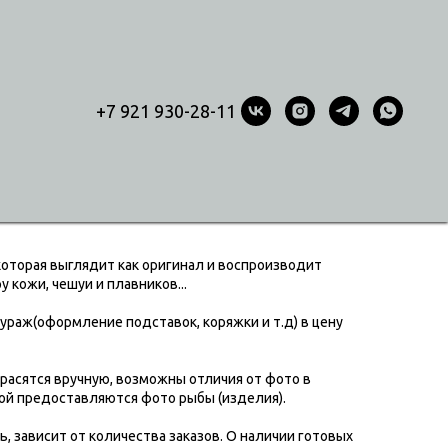
+7 921 930-28-11
лядь 36 см
которая выглядит как оригинал и воспроизводит
 кожи, чешуи и плавников...
тураж(оформление подставок, коряжки и т.д) в цену
расятся вручную, возможны отличия от фото в
кой предоставляются фото рыбы (изделия).
ь, зависит от количества заказов. О наличии готовых