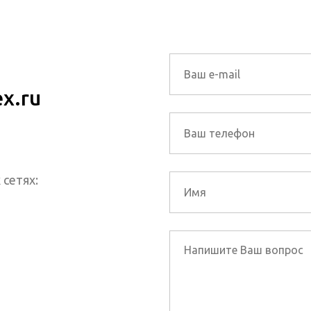
x.ru
 сетях: