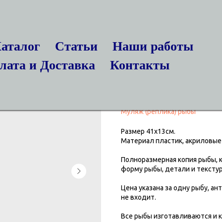
аталог
Статьи
Наши работы
лата и Доставка
Контакты
Муляж рыб. Суда
руб.
19 999
Муляж (реплика) рыбы
Размер 41х13см.
Материал пластик, акриловые 
Полноразмерная копия рыбы, 
форму рыбы, детали и текстуру
Цена указана за одну рыбу, ан
не входит.
Все рыбы изготавливаются и к