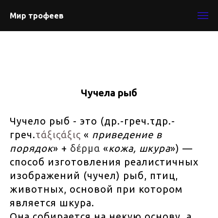
Мир трофеев
Чучела рыб
Чучело рыб - это (др.-греч.τдр.-
греч.
τάξιςάξις
«
приведение в
порядок
» +
δέρμα
«
кожа, шкура
») —
способ изготовления реалистичных
изображений (чучел) рыб, птиц,
животных, основой при котором
является шкура.
Она собирается на некую основу, а